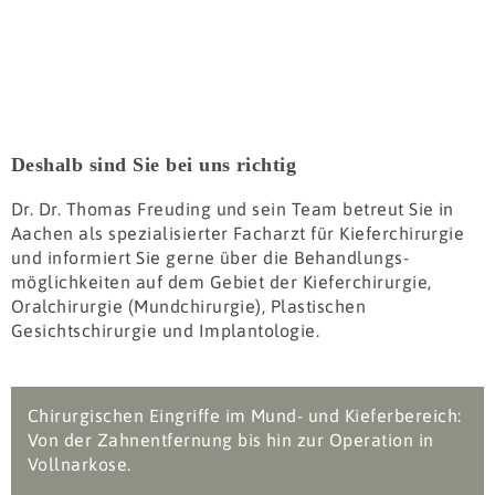
Deshalb sind Sie bei uns richtig
Die zahnärztliche Mund-, Kiefer- und Gesichts-Chirurgie umfasst ein breites
Spektrum von operativen Eingriffen in der Mundhöhle. Dazu gehören z. B. die
Entfernung von Weisheitszähnen, Wurzelspitzen­resektionen und das Einsetzen
Dr. Dr. Thomas Freuding und sein Team betreut Sie in
von Implantaten …
Aachen als spezialisierter Facharzt für Kieferchirurgie
und informiert Sie gerne über die Behandlungs­
MEHR
möglichkeiten auf dem Gebiet der Kieferchirurgie,
Oralchirurgie (Mundchirurgie), Plastischen
Gesichtschirurgie und Implantologie.
Chirurgischen Eingriffe im Mund- und Kieferbereich:
Von der Zahnentfernung bis hin zur Operation in
Vollnarkose.