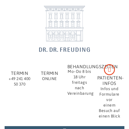
BEHANDLUNGSZEITEN
Mo–Do 8 bis
TERMIN
TERMIN
18 Uhr
PATIENTEN-
+49 241 400
ONLINE
freitags
INFOS
50 370
nach
Infos und
Vereinbarung
Formulare
vor
einem
Besuch auf
einen Blick