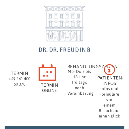
BEHANDLUNGSZEITEN
Mo–Do 8 bis
TERMIN
18 Uhr
PATIENTEN-
+49 241 400
freitags
INFOS
50 370
TERMIN
nach
Infos und
ONLINE
Vereinbarung
Formulare
vor
einem
Besuch auf
einen Blick